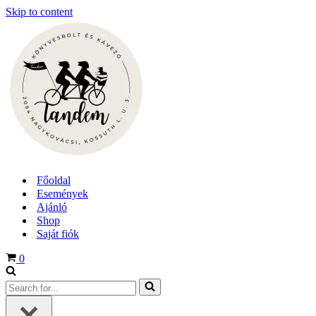
Skip to content
Főoldal
Események
Ajánló
Shop
Saját fiók
Cart
0
Search
for...