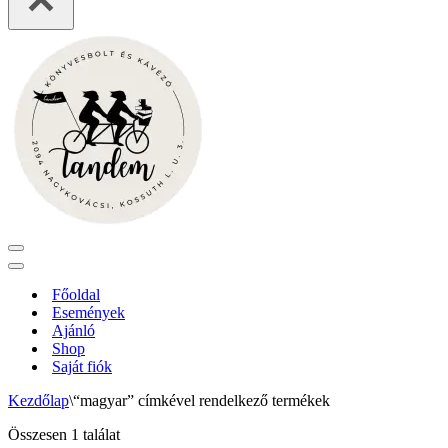
Navigation
Menu
Navigation
Menu
Főoldal
Események
Ajánló
Shop
Saját fiók
Kezdőlap
\
“magyar” címkével rendelkező termékek
Összesen 1 találat