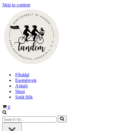
Skip to content
Főoldal
Események
Ajánló
Shop
Saját fiók
Cart
0
Search
for...