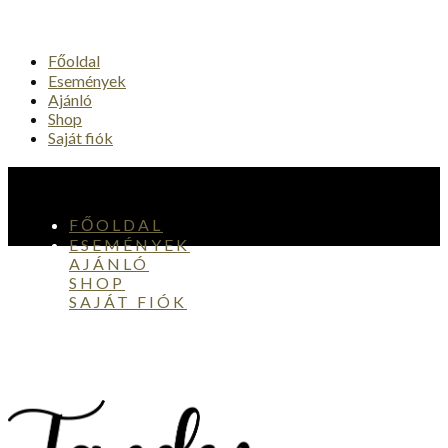
Főoldal
Események
Ajánló
Shop
Saját fiók
FŐOLDAL
ESEMÉNYEK
AJÁNLÓ
SHOP
SAJÁT FIÓK