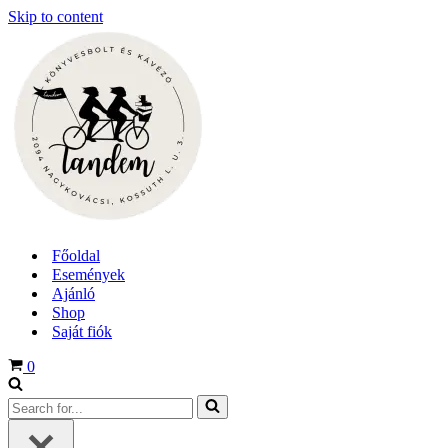
Skip to content
Főoldal
Események
Ajánló
Shop
Saját fiók
Cart
0
Search
for...