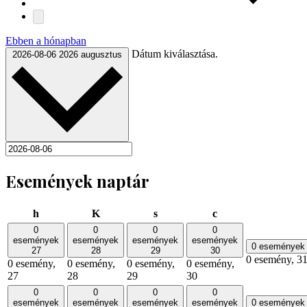
Ebben a hónapban
Dátum kiválasztása.
2026-08-06
2026 augusztus
Események naptár
hétfő
kedd
szerda
csütörtök
h
K
s
c
0
0
0
0
események
események
események
események
0 eseménye
27
28
29
30
0 esemény,
3
0 esemény,
0 esemény,
0 esemény,
0 esemény,
27
28
29
30
0
0
0
0
események
események
események
események
0 eseménye