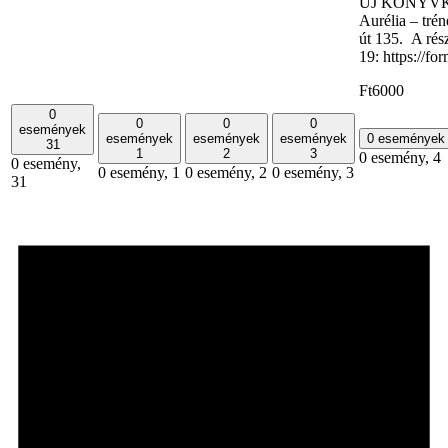
ÚJ KÖNYVKLU
Aurélia – tré
út 135. A rés
19: https://
Ft6000
0
0
0
0
események
események
események
események
0 eseménye
31
1
2
3
0 esemény,
4
0 esemény,
0 esemény,
1
0 esemény,
2
0 esemény,
3
31