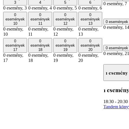
3
4
5
6
0 esemény,
7
0 esemény,
3
0 esemény,
4
0 esemény,
5
0 esemény,
6
0
0
0
0
események
események
események
események
0 eseménye
10
11
12
13
0 esemény,
1
0 esemény,
0 esemény,
0 esemény,
0 esemény,
10
11
12
13
0
0
0
0
események
események
események
események
0 eseménye
17
18
19
20
0 esemény,
2
0 esemény,
0 esemény,
0 esemény,
0 esemény,
17
18
19
20
1 esemény
1 esemény
18:30
-
20:30
Tandem könyv