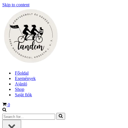
Skip to content
Főoldal
Események
Ajánló
Shop
Saját fiók
Cart
0
Search
for...