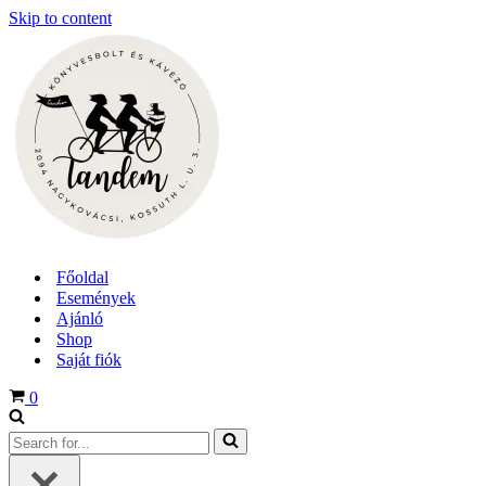
Skip to content
Főoldal
Események
Ajánló
Shop
Saját fiók
Cart
0
Search
for...