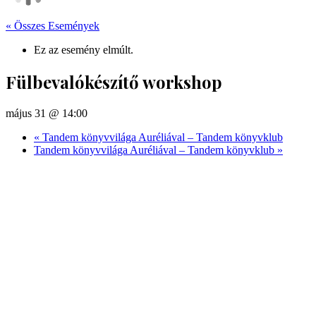
« Összes Események
Ez az esemény elmúlt.
Fülbevalókészítő workshop
május 31 @ 14:00
«
Tandem könyvvilága Auréliával – Tandem könyvklub
Tandem könyvvilága Auréliával – Tandem könyvklub
»