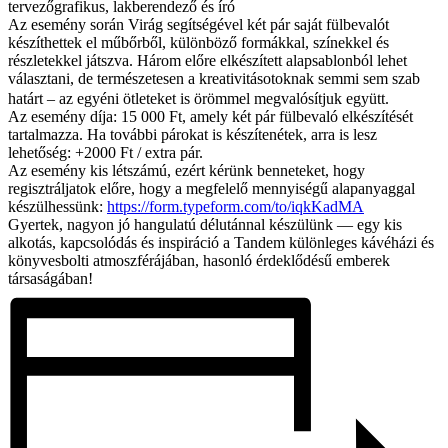
tervezőgrafikus, lakberendező és író
Az esemény során Virág segítségével két pár saját fülbevalót
készíthettek el műbőrből, különböző formákkal, színekkel és
részletekkel játszva. Három előre elkészített alapsablonból lehet
választani, de természetesen a kreativitásotoknak semmi sem szab
határt – az egyéni ötleteket is örömmel megvalósítjuk együtt.
Az esemény díja: 15 000 Ft, amely két pár fülbevaló elkészítését
tartalmazza. Ha további párokat is készítenétek, arra is lesz
lehetőség: +2000 Ft / extra pár.
Az esemény kis létszámú, ezért kérünk benneteket, hogy
regisztráljatok előre, hogy a megfelelő mennyiségű alapanyaggal
készülhessünk:
https://form.typeform.com/to/iqkKadMA
Gyertek, nagyon jó hangulatú délutánnal készülünk — egy kis
alkotás, kapcsolódás és inspiráció a Tandem különleges kávéházi és
könyvesbolti atmoszférájában, hasonló érdeklődésű emberek
társaságában!