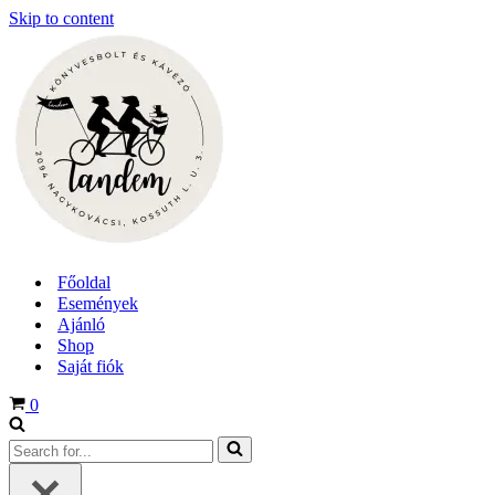
Skip to content
Főoldal
Események
Ajánló
Shop
Saját fiók
Cart
0
Search
for...