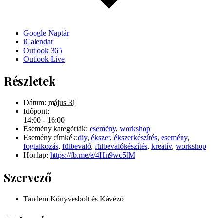
Google Naptár
iCalendar
Outlook 365
Outlook Live
Részletek
Dátum:
május 31
Időpont:
14:00 - 16:00
Esemény kategóriák:
esemény
,
workshop
Esemény címkék:
diy
,
ékszer
,
ékszerkészítés
,
esemény
,
foglalkozás
,
fülbevaló
,
fülbevalókészítés
,
kreatív
,
workshop
Honlap:
https://fb.me/e/4Hn9wc5IM
Szervező
Tandem Könyvesbolt és Kávézó