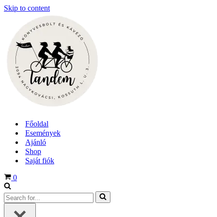
Skip to content
Főoldal
Események
Ajánló
Shop
Saját fiók
Cart
0
Search
for...