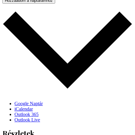
Hozzáadom a naptáramhoz
Google Naptár
iCalendar
Outlook 365
Outlook Live
Részletek