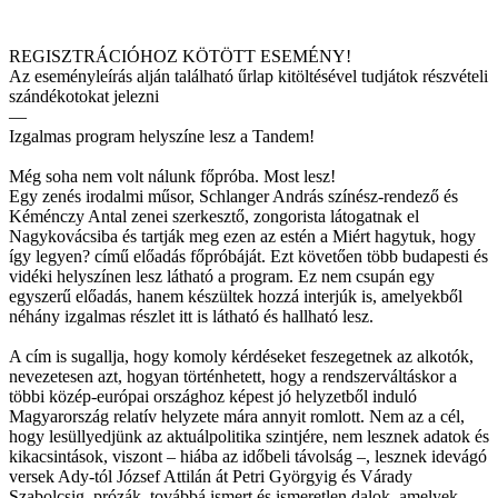
REGISZTRÁCIÓHOZ KÖTÖTT ESEMÉNY!
Az eseményleírás alján található űrlap kitöltésével tudjátok részvételi
szándékotokat jelezni
—
Izgalmas program helyszíne lesz a Tandem!
Még soha nem volt nálunk főpróba. Most lesz!
Egy zenés irodalmi műsor, Schlanger András színész-rendező és
Kéménczy Antal zenei szerkesztő, zongorista látogatnak el
Nagykovácsiba és tartják meg ezen az estén a Miért hagytuk, hogy
így legyen? című előadás főpróbáját. Ezt követően több budapesti és
vidéki helyszínen lesz látható a program. Ez nem csupán egy
egyszerű előadás, hanem készültek hozzá interjúk is, amelyekből
néhány izgalmas részlet itt is látható és hallható lesz.
A cím is sugallja, hogy komoly kérdéseket feszegetnek az alkotók,
nevezetesen azt, hogyan történhetett, hogy a rendszerváltáskor a
többi közép-európai országhoz képest jó helyzetből induló
Magyarország relatív helyzete mára annyit romlott. Nem az a cél,
hogy lesüllyedjünk az aktuálpolitika szintjére, nem lesznek adatok és
kikacsintások, viszont – hiába az időbeli távolság –, lesznek idevágó
versek Ady-tól József Attilán át Petri Györgyig és Várady
Szabolcsig, prózák, továbbá ismert és ismeretlen dalok, amelyek