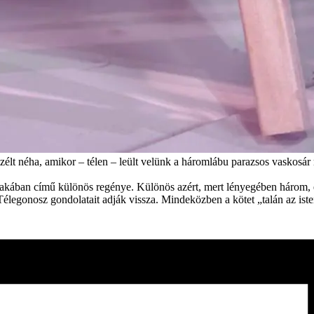
t néha, amikor – télen – leült velünk a háromlábu parazsos vaskosár 
ban című különös regénye. Különös azért, mert lényegében három, egym
élegonosz gondolatait adják vissza. Mindeközben a kötet „talán az isteni