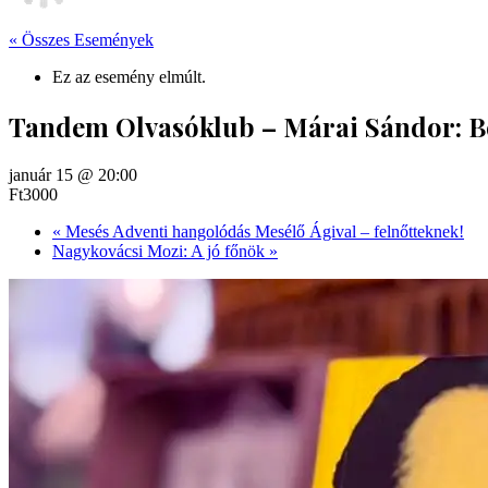
« Összes Események
Ez az esemény elmúlt.
Tandem Olvasóklub – Márai Sándor: B
január 15 @ 20:00
Ft3000
«
Mesés Adventi hangolódás Mesélő Ágival – felnőtteknek!
Nagykovácsi Mozi: A jó főnök
»