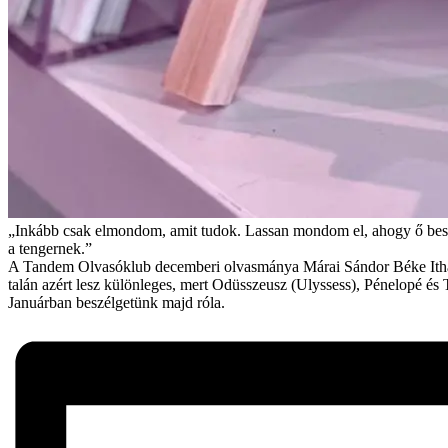
„Inkább csak elmondom, amit tudok. Lassan mondom el, ahogy ő beszél
a tengernek.”
A Tandem Olvasóklub decemberi olvasmánya Márai Sándor Béke Ithaká
talán azért lesz különleges, mert Odüsszeusz (Ulyssess), Pénelopé és T
Januárban beszélgetünk majd róla.