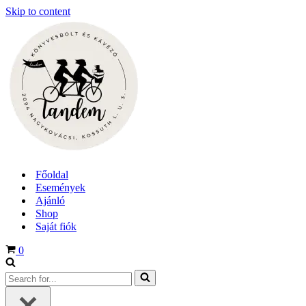
Skip to content
Főoldal
Események
Ajánló
Shop
Saját fiók
Cart
0
Search
for...