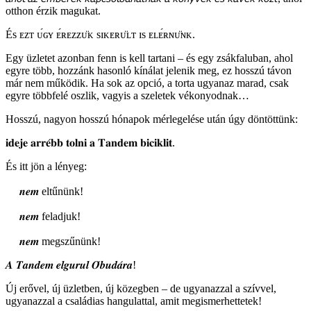
otthon érzik magukat.
És ᴇᴢᴛ ᴜ́ɢʏ ᴇ́ʀᴇᴢᴢᴜ̈ᴋ sɪᴋᴇʀᴜ̈ʟᴛ ɪs ᴇʟᴇ́ʀɴᴜ̈ɴᴋ.
Egy üzletet azonban fenn is kell tartani – és egy zsákfaluban, ahol
egyre több, hozzánk hasonló kínálat jelenik meg, ez hosszú távon
már nem működik. Ha sok az opció, a torta ugyanaz marad, csak
egyre többfelé oszlik, vagyis a szeletek vékonyodnak…
Hosszú, nagyon hosszú hónapok mérlegelése után úgy döntöttünk:
𝐢𝐝𝐞𝐣𝐞 𝐚𝐫𝐫𝐞́𝐛𝐛 𝐭𝐨𝐥𝐧𝐢 𝐚 𝐓𝐚𝐧𝐝𝐞𝐦 𝐛𝐢𝐜𝐢𝐤𝐥𝐢𝐭.
És itt jön a lényeg:
𝒏𝒆𝒎 eltűnünk!
𝒏𝒆𝒎 feladjuk!
𝒏𝒆𝒎 megszűnünk!
𝑨 𝑻𝒂𝒏𝒅𝒆𝒎 𝒆𝒍𝒈𝒖𝒓𝒖𝒍 𝑶́𝒃𝒖𝒅𝒂́𝒓𝒂!
Új erővel, új üzletben, új közegben – de ugyanazzal a szívvel,
ugyanazzal a családias hangulattal, amit megismerhettetek!