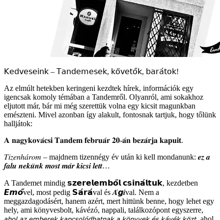
𝖪𝖾𝖽𝗏𝖾𝗌𝖾𝗂𝗇𝗄 – 𝖳𝖺𝗇𝖽𝖾𝗆𝖾𝗌𝖾𝗄, 𝗄𝗈̈𝗏𝖾𝗍𝗈̋𝗄, 𝖻𝖺𝗋𝖺́𝗍𝗈𝗄!
Az elmúlt hetekben keringeni kezdtek hírek, információk egy
igencsak komoly témában a Tandemről. Olyanról, ami sokakhoz
eljutott már, bár mi még szerettük volna egy kicsit magunkban
emészteni. Mivel azonban így alakult, fontosnak tartjuk, hogy tőlünk
halljátok:
𝐀 𝐧𝐚𝐠𝐲𝐤𝐨𝐯𝐚́𝐜𝐬𝐢 𝐓𝐚𝐧𝐝𝐞𝐦 𝐟𝐞𝐛𝐫𝐮𝐚́𝐫 𝟐𝟎-𝐚́𝐧 𝐛𝐞𝐳𝐚́𝐫𝐣𝐚 𝐤𝐚𝐩𝐮𝐢𝐭.
𝑇𝑖𝑧𝑒𝑛ℎ𝑎́𝑟𝑜𝑚 – majdnem tizennégy év után ki kell mondanunk: 𝒆𝒛 𝒂
𝒇𝒂𝒍𝒖 𝒏𝒆𝒌𝒖̈𝒏𝒌 𝒎𝒐𝒔𝒕 𝒎𝒂́𝒓 𝒌𝒊𝒄𝒔𝒊 𝒍𝒆𝒕𝒕…
A Tandemet mindig 𝘀𝘇𝗲𝗿𝗲𝗹𝗲𝗺𝗯𝗼̋𝗹 𝗰𝘀𝗶𝗻𝗮́𝗹𝘁𝘂𝗸, kezdetben
𝙀𝙢𝙤̋vel, most pedig 𝗦𝗮́𝗿𝗮́val és 𝑨́𝙜𝒊val. Nem a
meggazdagodásért, hanem azért, mert hittünk benne, hogy lehet egy
hely, ami könyvesbolt, kávézó, nappali, találkozópont egyszerre,
𝘢𝘩𝘰𝘭 𝘢𝘻 𝘦𝘮𝘣𝘦𝘳𝘦𝘬 𝘬𝘢𝘱𝘤𝘴𝘰𝘭𝘰́𝘥𝘩𝘢𝘵𝘯𝘢𝘬 𝘢 𝘬𝘰̈𝘯𝘺𝘷𝘦𝘬 𝘦́𝘴 𝘬𝘢́𝘷𝘦́𝘬 𝘬𝘰̈𝘻𝘵, ahol