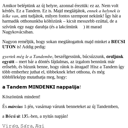
Amikor beléptünk az új helyre, azonnal éreztük: ez az. Nem volt
kérdés. Ez a Tandem. Ez is. Majd meglátjátok, 𝑒𝑛𝑛𝑒𝑘 𝑎 ℎ𝑒𝑙𝑦𝑛𝑒𝑘 𝑖𝑠
𝑙𝑒𝑙𝑘𝑒 𝑣𝑎𝑛, ami tudjátok, milyen fontos szempont nekünk! Így hát a
harmadik otthonunkba költözünk – kicsit messzebb ezúttal, de a
szívünk egy nagy darabja (és a lakcímünk
) itt marad
Nagykovácsiban.
Nagyon reméljük, hogy sokan meglátogattok majd minket a 𝐁𝐄́𝐂𝐒𝐈
𝐔́𝐓𝐎𝐍 is! Addig pedig:
𝑔𝑦𝑒𝑟𝑡𝑒𝑘 𝑚𝑒́𝑔 𝑙𝑒 𝑎 𝑇𝑎𝑛𝑑𝑒𝑚𝑏𝑒, beszélgessünk, búcsúzzunk, 𝐨̈𝐫𝐮̈𝐥𝐣𝐮̈𝐧𝐤
𝐞𝐠𝐲𝐮̈𝐭𝐭 – mert bár a döntés fájdalmas, az izgalom bennünk már
erősebb, és bízunk benne, hogy rátok is átragad! Hisz a Tandem így
több emberhez juthat el, többeknek lehet otthona, és még
többféleképp mutathatja meg, hogy:
𝗮 𝗧𝗮𝗻𝗱𝗲𝗺 𝗠𝗜𝗡𝗗𝗘𝗡𝗞𝗜 𝗻𝗮𝗽𝗽𝗮𝗹𝗶𝗷𝗮!
Köszönünk mindent!
És 𝒎𝒂́𝒓𝒄𝒊𝒖𝒔 1-jén, vasárnap várunk benneteket az új Tandemben,
a 𝐁é𝐜s𝐢 𝐮́t 1𝟑5.-ben, a nyitás napján!
𝚅𝚒𝚛𝚊́𝚐, 𝚂𝚊́𝚛𝚊, 𝙰́𝚐𝚒