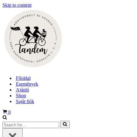
Skip to content
Főoldal
Események
Ajánló
Shop
Saját fiók
Cart
0
Search
for...