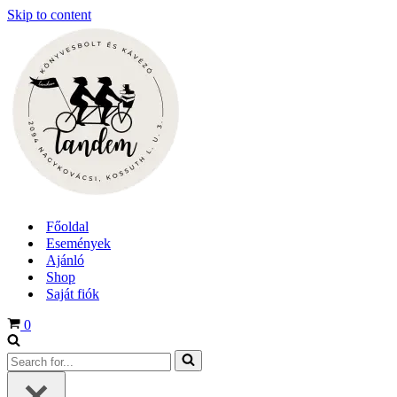
Skip to content
Főoldal
Események
Ajánló
Shop
Saját fiók
Cart
0
Search
for...