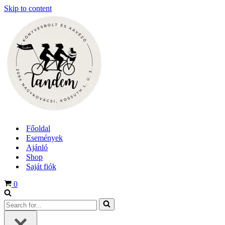
Skip to content
Főoldal
Események
Ajánló
Shop
Saját fiók
Cart
0
Search
for...