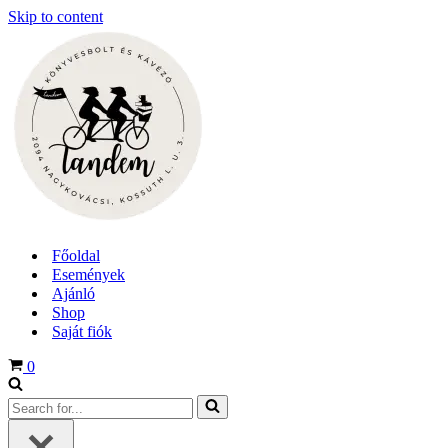
Skip to content
Főoldal
Események
Ajánló
Shop
Saját fiók
Cart
0
Search
for...