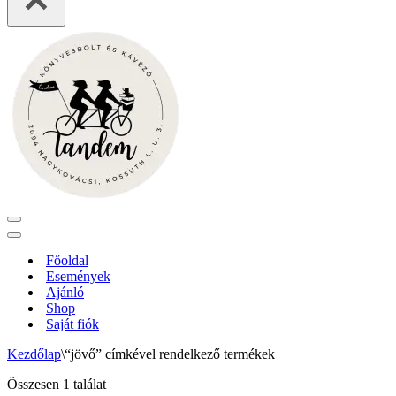
Navigation
Menu
Navigation
Menu
Főoldal
Események
Ajánló
Shop
Saját fiók
Kezdőlap
\
“jövő” címkével rendelkező termékek
Összesen 1 találat