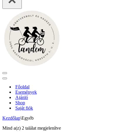
Navigation
Menu
Navigation
Menu
Főoldal
Események
Ajánló
Shop
Saját fiók
Kezdőlap
\
Egyéb
Mind a(z) 2 találat megjelenítve