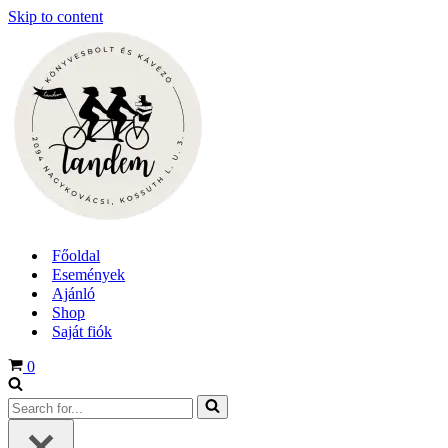
Skip to content
Főoldal
Események
Ajánló
Shop
Saját fiók
Cart
0
Search
for...