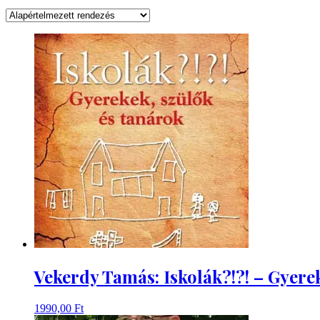
Vekerdy Tamás: Iskolák?!?! – Gyere
1990,00
Ft