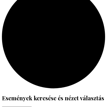
Események
Események keresése és nézet választás
for