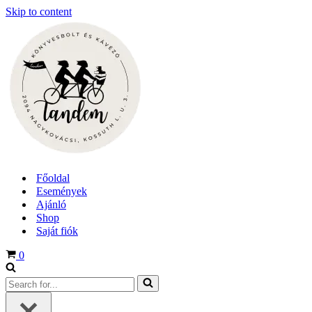
Skip to content
Főoldal
Események
Ajánló
Shop
Saját fiók
Cart
0
Search
for...