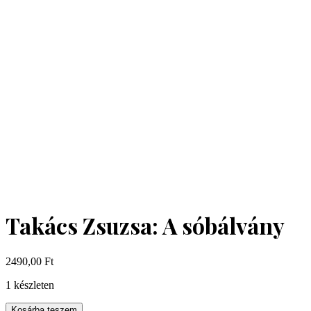
Takács Zsuzsa: A sóbálvány
2490,00
Ft
1 készleten
Takács
Kosárba teszem