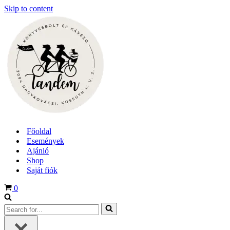
Skip to content
Főoldal
Események
Ajánló
Shop
Saját fiók
Cart
0
Search
for...