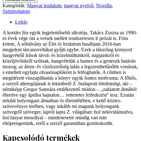
Zsuzsa:
Kategóriák:
Magyar irodalom
,
magyar nyelvű
,
Novella
,
A
Szépirodalom
sóbálvány
mennyiség
Leírás
A kortárs líra egyik legjelentősebb alkotója, Takács Zsuzsa az 1990-
es évek vége óta a versek mellett rendszeresen ír prózát is. Friss
kötete, A sóbálvány az Élet és Irodalom hasábjain 2016-ban
megjelent tárcanovellákat gyűjti egybe. Ezek a látszólag könnyed
hangvételű írások távol- és közelmúltunkról, napjainkról és
közeljövőnkről szólnak, hangvételük a humor és a groteszk határán
mozog; az álom- és víziószerűség talán a legszembetűnőbb vonásuk,
s emellett egyfajta olvasónaplóként is felfoghatók. A címben is
megidézett visszapillantás a könyv egyik fontos motívuma. A főhős,
a szerző alteregójának is tekinthető Z. budapesti értelmiségi, aki –
némiképp Gregor Samsára emlékeztető módon – ,,zaklatott álmából
ébredve egy áprilisi hajnalon… rettenetes felfedezést” tesz. Ezután
nekilát bolyongani álmaiban és ébrenlétében, e kettő köztes-
szövevényes terében, vagy inkább mi magunk bolyongunk
szövegről szövegre, lapról lapra Z. világában: hol nekividámodva,
hol fanyar mosollyal – mindenesetre mindig van min
eltöprengenünk, erről a szerző garantáltan gondoskodik.
Kapcsolódó termékek