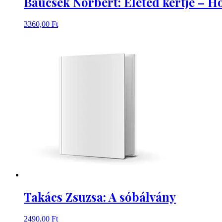
Baucsek Norbert: Életed kertje – H
3360,00
Ft
Takács Zsuzsa: A sóbálvány
2490,00
Ft