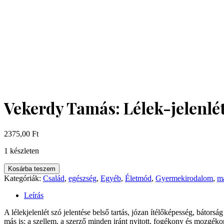
Vekerdy Tamás: Lélek-jelenlé
2375,00
Ft
1 készleten
Vekerdy
Kosárba teszem
Tamás:
Kategóriák:
Család
,
egészség
,
Egyéb
,
Életmód
,
Gyermekirodalom
,
m
Lélek-
jelenlét
Leírás
mennyiség
A lélekjelenlét szó jelentése belső tartás, józan ítélőképesség, báto
más is: a szellem, a szerző minden iránt nyitott, fogékony és mozgéko