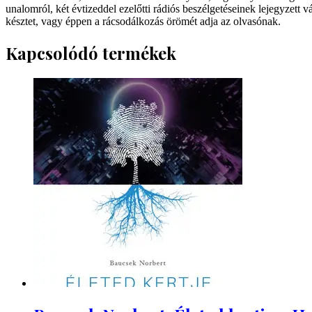
unalomról, két évtizeddel ezelőtti rádiós beszélgetéseinek lejegyzett vá
késztet, vagy éppen a rácsodálkozás örömét adja az olvasónak.
Kapcsolódó termékek