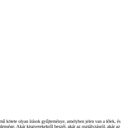
című kötete olyan írások gyűjteménye, amelyben jelen van a lélek, és
densége. Akár kisgyerekekről beszél, akár az osztályzásról, akár az