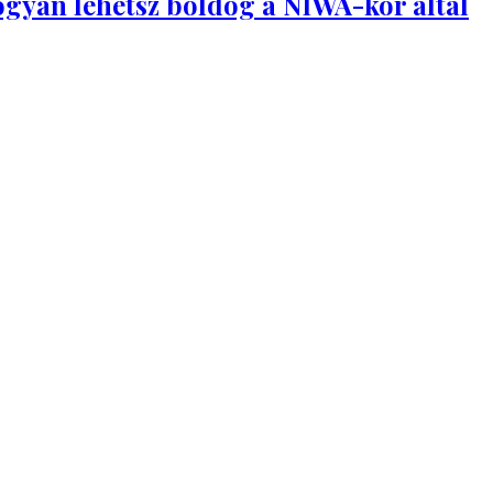
ogyan lehetsz boldog a NIWA-kör által