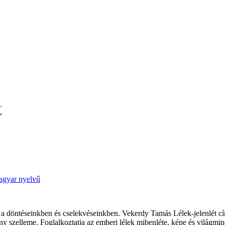
t
agyar nyelvű
rság a döntéseinkben és cselekvéseinkben. Vekerdy Tamás Lélek-jelenlét 
ny szelleme. Foglalkoztatja az emberi lélek mibenléte, képe és világmin