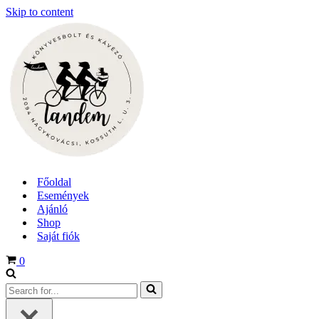
Skip to content
Főoldal
Események
Ajánló
Shop
Saját fiók
Cart
0
Search
for...