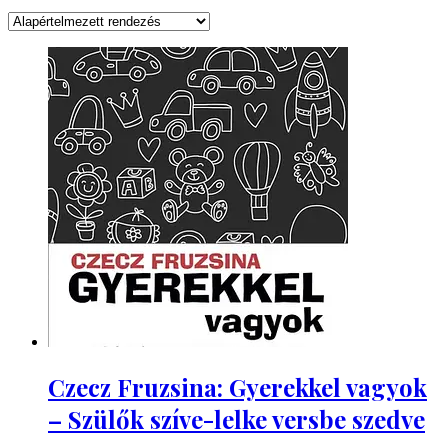
Czecz Fruzsina: Gyerekkel vagyok
– Szülők szíve-lelke versbe szedve