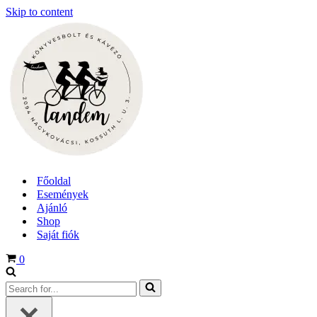
Skip to content
Főoldal
Események
Ajánló
Shop
Saját fiók
Cart
0
Search
for...