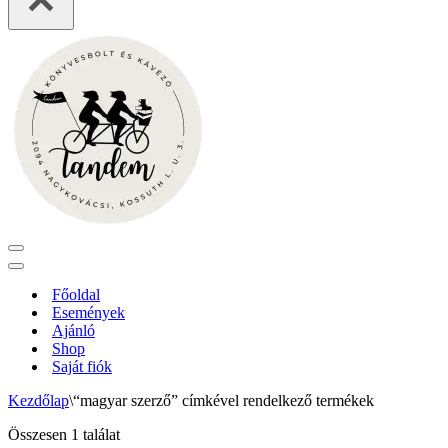
Navigation
Menu
Navigation
Menu
Főoldal
Események
Ajánló
Shop
Saját fiók
Kezdőlap
\
“magyar szerző” címkével rendelkező termékek
Összesen 1 találat