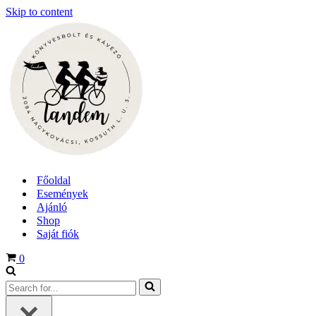
Skip to content
Főoldal
Események
Ajánló
Shop
Saját fiók
Cart
0
Search
for...