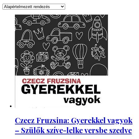
Czecz Fruzsina: Gyerekkel vagyok
– Szülők szíve-lelke versbe szedve