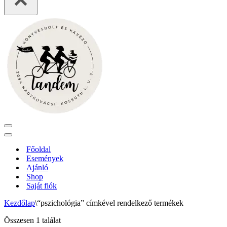
Navigation
Menu
Navigation
Menu
Főoldal
Események
Ajánló
Shop
Saját fiók
Kezdőlap
\
“pszichológia” címkével rendelkező termékek
Összesen 1 találat