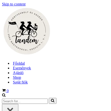
Skip to content
Főoldal
Események
Ajánló
Shop
Saját fiók
Cart
0
Search
for...