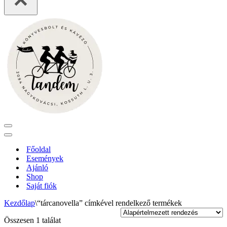
Navigation
Menu
Navigation
Menu
Főoldal
Események
Ajánló
Shop
Saját fiók
Kezdőlap
\
“tárcanovella” címkével rendelkező termékek
Összesen 1 találat