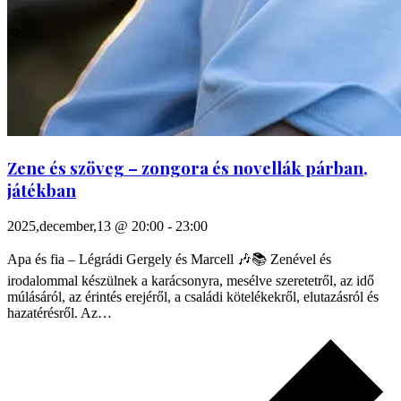
Zene és szöveg – zongora és novellák párban,
játékban
2025,december,13 @ 20:00
-
23:00
Apa és fia – Légrádi Gergely és Marcell 🎶📚 Zenével és
irodalommal készülnek a karácsonyra, mesélve szeretetről, az idő
múlásáról, az érintés erejéről, a családi kötelékekről, elutazásról és
hazatérésről. Az…