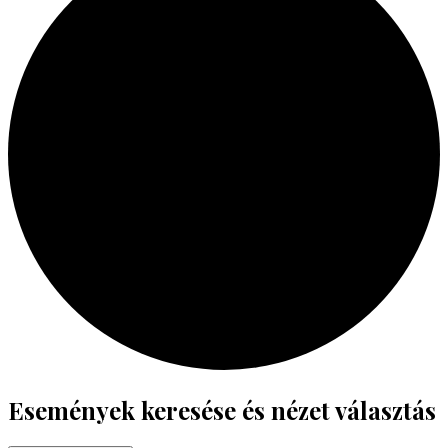
Események
Események keresése és nézet választás
for