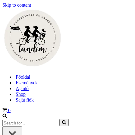
Skip to content
Főoldal
Események
Ajánló
Shop
Saját fiók
Cart
0
Search
for...