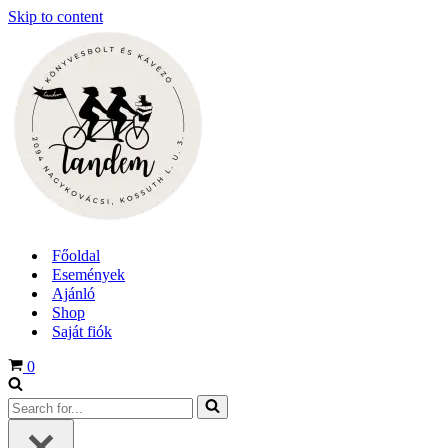
Skip to content
Főoldal
Események
Ajánló
Shop
Saját fiók
Cart
0
Search
for...