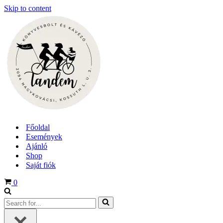
Skip to content
Főoldal
Események
Ajánló
Shop
Saját fiók
Cart
0
Search
for...