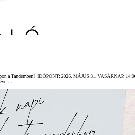
rkshopon a Tandemben! IDŐPONT: 2026. MÁJUS 31. VASÁRNAP, 14:00-1
égével…