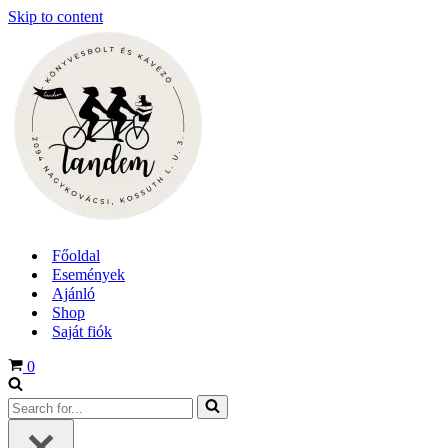
Skip to content
Főoldal
Események
Ajánló
Shop
Saját fiók
Cart
0
Search
for...