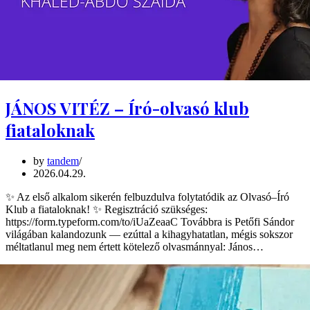
JÁNOS VITÉZ – Író-olvasó klub
fiataloknak
by
tandem
2026.04.29.
✨ Az első alkalom sikerén felbuzdulva folytatódik az Olvasó–Író
Klub a fiataloknak! ✨ Regisztráció szükséges:
https://form.typeform.com/to/iUaZeaaC Továbbra is Petőfi Sándor
világában kalandozunk — ezúttal a kihagyhatatlan, mégis sokszor
méltatlanul meg nem értett kötelező olvasmánnyal: János…