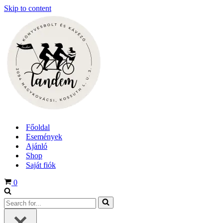
Skip to content
Főoldal
Események
Ajánló
Shop
Saját fiók
Cart
0
Search
for...