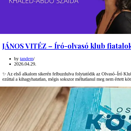
JÁNOS VITÉZ – Író-olvasó klub fiatalo
by
tandem
2026.04.29.
✨ Az első alkalom sikerén felbuzdulva folytatódik az Olvasó–Író Kl
ezúttal a kihagyhatatlan, mégis sokszor méltatlanul meg nem értett 