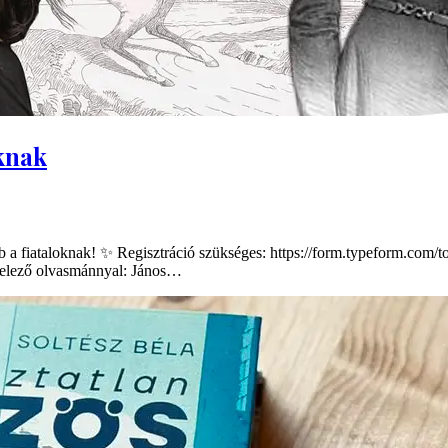
knak
ub a fiataloknak! ✨ Regisztráció szükséges: https://form.typeform.co
kötelező olvasmánnyal: János…