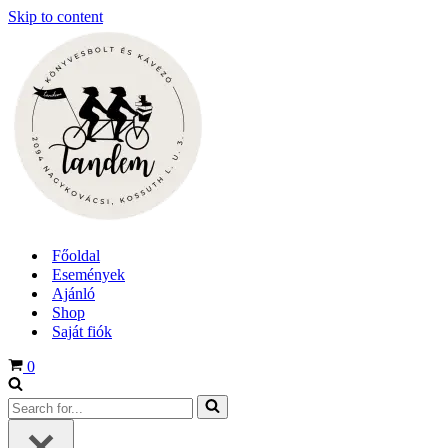
Skip to content
Főoldal
Események
Ajánló
Shop
Saját fiók
Cart
0
Search
for...